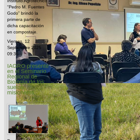
Instituto Agrotécnico
“Pedro M. Fuentes
Godo” brindó la
primera parte de
dicha capacitación
en compostaje.
Viernes, 12
Septiembre 2025
09:36
IAGRO presente
en el Seminario
Regional de
Biología de los
suelos
misioneros