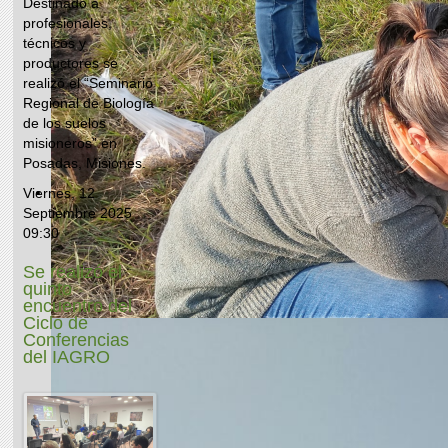
Destinado a
profesionales,
técnicos y
productores se
realizó el “Seminario
Regional de Biología
de los suelos
misioneros” en
Posadas, Misiones.
Viernes, 12
Septiembre 2025
09:30
Se realizó el
quinto
encuentro del
Ciclo de
Conferencias
del IAGRO