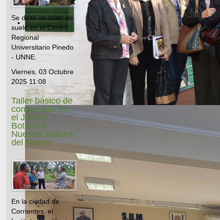
Se dictó un taller de
suelo en el Centro
Regional
Universitario Pinedo
- UNNE.
Viernes, 03 Octubre
2025 11:08
Taller básico de
compostaje en
el Jardín
Botánico
Nuestra Señora
del Huerto
En la ciudad de
Corrientes, el