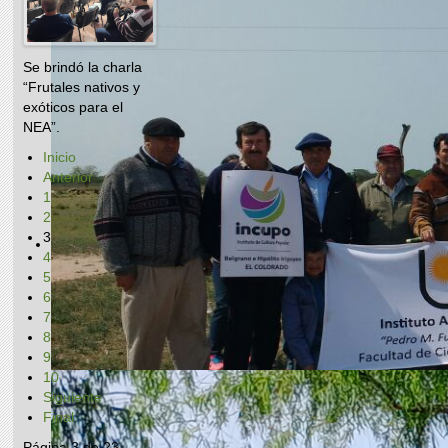
Se brindó la charla
“Frutales nativos y
exóticos para el
NEA”.
Inicio
Anterior
1
2
3
4
5
6
7
8
9
10
Siguiente
Final
Página 3 de 23