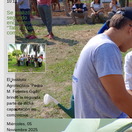
10:11
Se realizó el
segundo
encuentro del
“Taller básico de
compostaje”
El Instituto
Agrotécnico “Pedro
M. Fuentes Godo”
brindó la segunda
parte de dicha
capacitación en
compostaje.
Miércoles, 05
Noviembre 2025