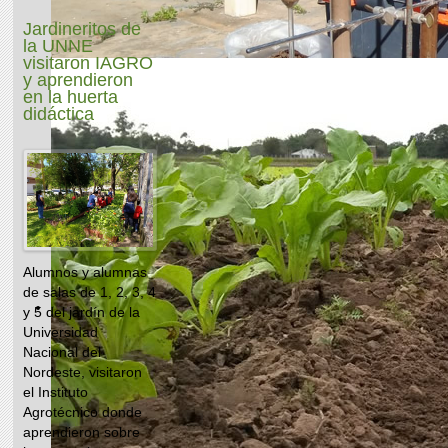
Jardineritos de
la UNNE
visitaron IAGRO
y aprendieron
en la huerta
didáctica
Alumnos y alumnas
de salas de 1, 2, 3, 4
y 5 del jardín de la
Universidad
Nacional del
Nordeste, visitaron
el Instituto
Agrotécnico donde
aprendieron sobre