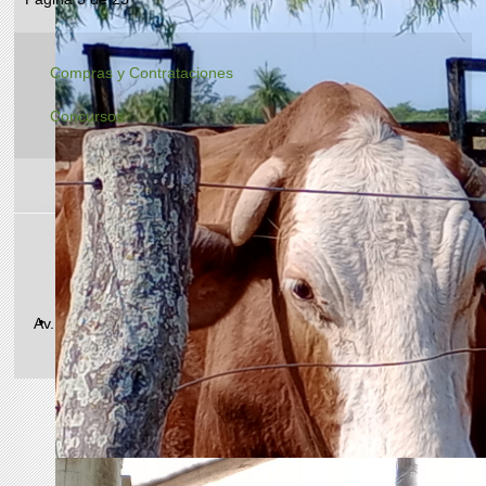
Compras y Contrataciones
Concursos
Teléfono/Fax: +54 (0362) 448-8590
E-mail administrativo: agrotecnico25@hotmail.com
Av. Las Heras 727 | CP 3500 | Resistencia, Chaco, Argentina