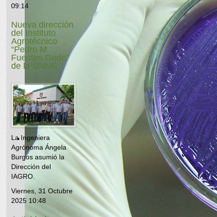
09:14
Nueva dirección
del Instituto
Agrotécnico
“Pedro M.
Fuentes Godo”
de la UNNE
La Ingeniera
Agrónoma Ángela
Burgos asumió la
Dirección del
IAGRO.
Viernes, 31 Octubre
2025 10:48