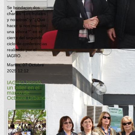
Se brindaron dos
charlas “Los frutales
y nosotros” y “¿Qué
hacer si nos muerde
una víbora?” en el
cierre del segundo
ciclo de conferencias
realizado por el
IAGRO.
Martes, 07 Octubre
2025 12:12
IAGRO brindó
un taller en el
marco de
Octubre Urbano