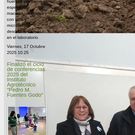
huertas, plantaron
especies en
macetas recicladas y
con lupa y
microscopio
descubrieron más
en el laboratorio.
Viernes, 17 Octubre
2025 10:25
Finalizó el ciclo
de conferencias
2025 del
Instituto
Agrotécnico
"Pedro M.
Fuentes Godo"