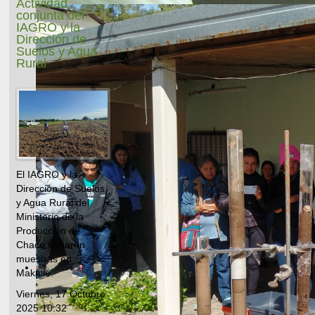
Actividad
conjunta del
IAGRO y la
Dirección de
Suelos y Agua
Rural
El IAGRO y la
Dirección de Suelos
y Agua Rural del
Ministerio de la
Producción de
Chaco tomaron
muestras en
Makallé.
Viernes, 17 Octubre
2025 10:32