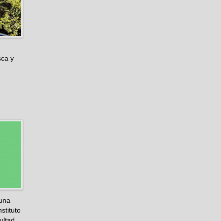
sca y
 una
stituto
ultad