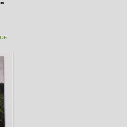
los
SDE