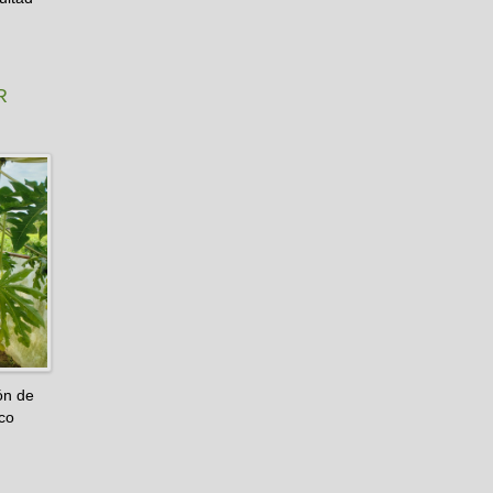
R
ón de
co