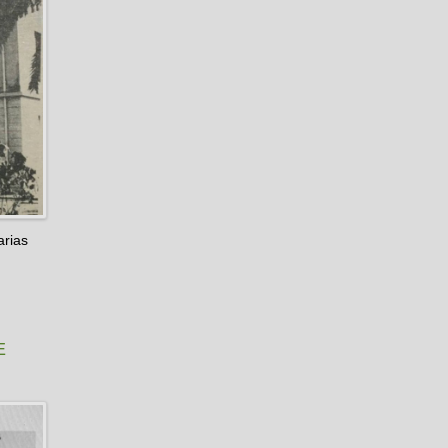
arias
E