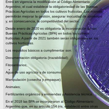
Entró en vigencia la modificación al Código Alimentario
Argentino, el cual establece la obligatoriedad de las Buenas
Prácticas Agrícolas en todos los cultivos frutícolas. Las mismas
permitirán mejorar la gestión, asegurar inocuidad de alimentos
y, en consecuencia, la competitividad del sector.
Desde enero de 2020 es obligatoria la incorporación de las
Buenas Prácticas Agrícolas (BPA) en todos los cultivos
frutícolas. A partir de 2021 también serán obligatorias en los
cultivos hortícolas.
Los requisitos básicos a cumplimentar son:
Documentación obligatoria (trazabilidad);
Fitosanitarios;
Agua de uso agrícola y de consumo;
Manipulación (cosecha y empaque);
Animales;
Fertilizantes orgánicos y enmiendas y Asistencia técnica.
En el 2018 las BPA se incorporaron al Código Alimentario
Argentino que, en su artículo 154 tris, estableció entre otras