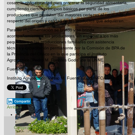
cosas, la obligatoriedad para procurar la seguridad alimentaria,
cumpliendo ciertos principios básicos por parte de los
productores que permitan dar mayores certezas al consumidor
respecto del origen y calidad de los productos que adquieren.
Para su implementación se brindó y se brinda
acompañamiento a los productores, en especial a los más
pequeños y a las producciones familiares con asistencia
técnica y capacitación permanente por la Comisión de BPA de
la Provincia del Chaco en la que participa el Instituto
Agrotécnico "Pedro M. Fuentes Godo" de la UNNE.
Fuente y foto:
Instituto Agrotécnico “Pedro M. Fuentes Godo”-FCA-UNNE.
Compartir
Arriba »
Compras y Contrataciones