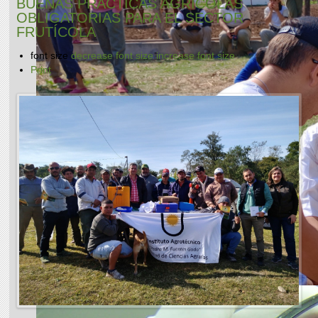
BUENAS PRÁCTICAS AGRÍCOLAS
OBLIGATORIAS PARA EL SECTOR
FRUTÍCOLA
font size
decrease font size
increase font size
Print