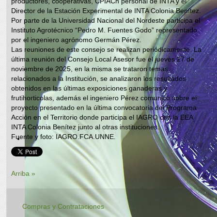
productores, cooperativas, CPIACh personal de INTA y el
Director de la Estación Experimental de INTA Colonia Benítez.
Por parte de la Universidad Nacional del Nordeste participa el
Instituto Agrotécnico “Pedro M. Fuentes Godo” representado
por el ingeniero agrónomo Germán Pérez.
Las reuniones de este consejo se realizan periódicamente. La
última reunión del Consejo Local Asesor fue el jueves 27 de
noviembre de 2025, en la misma se trataron temas
relacionados a la Institución, se analizaron los resultados
obtenidos en las últimas exposiciones ganaderas y
frutihorticolas, además el ingeniero Pérez comunicó sobre el
proyecto presentado en la última convocatoria del Programa
Acción en el Territorio donde participa el IAGRO con la EEA
INTA Colonia Benítez junto al otras instituciones.
Fuente y foto: IAGRO.FCA.UNNE.
Arriba »
Compras y Contrataciones