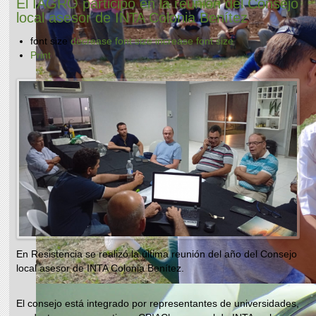
El IAGRO participó en la reunión del Consejo
local asesor de INTA Colonia Benítez
font size
decrease font size
increase font size
Print
En Resistencia se realizó la última reunión del año del Consejo
local asesor de INTA Colonia Benítez.
El consejo está integrado por representantes de universidades,