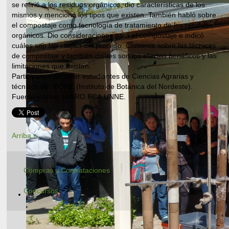
se refirió a los residuos orgánicos, dio características de los
mismos y mencionó los tipos que existen. También habló sobre
el compostaje como tecnología de tratamiento de los residuos
orgánicos. Dio consideraciones para el compostaje e indicó
cuáles son las etapas del proceso. Comentó sobre las técnicas
de compostaje y también cuáles son los efectos benéficos y las
limitaciones que existen.
Participaron del taller estudiantes de Ciencias Agrarias y
técnicos del IBONE (Instituto de Botánica del Nordeste).
Fuente y fotos: IAGRO.FCA.UNNE.
Arriba »
Compras y Contrataciones
Concursos