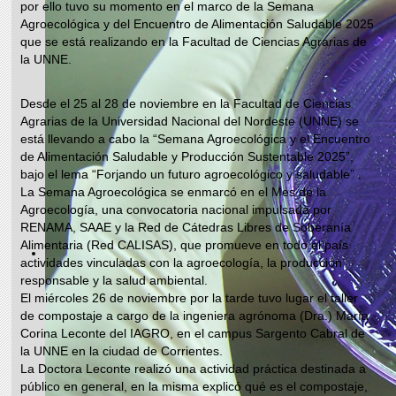
por ello tuvo su momento en el marco de la Semana
Agroecológica y del Encuentro de Alimentación Saludable 2025
que se está realizando en la Facultad de Ciencias Agrarias de
la UNNE.
Desde el 25 al 28 de noviembre en la Facultad de Ciencias
Agrarias de la Universidad Nacional del Nordeste (UNNE) se
está llevando a cabo la “Semana Agroecológica y el Encuentro
de Alimentación Saludable y Producción Sustentable 2025”,
bajo el lema “Forjando un futuro agroecológico y saludable” .
La Semana Agroecológica se enmarcó en el Mes de la
Agroecología, una convocatoria nacional impulsada por
RENAMA, SAAE y la Red de Cátedras Libres de Soberanía
Alimentaria (Red CALISAS), que promueve en todo el país
actividades vinculadas con la agroecología, la producción
responsable y la salud ambiental.
El miércoles 26 de noviembre por la tarde tuvo lugar el taller
de compostaje a cargo de la ingeniera agrónoma (Dra.) María
Corina Leconte del IAGRO, en el campus Sargento Cabral de
la UNNE en la ciudad de Corrientes.
La Doctora Leconte realizó una actividad práctica destinada a
público en general, en la misma explicó qué es el compostaje,