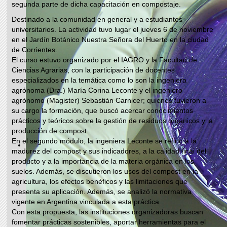
segunda parte de dicha capacitación en compostaje.
Destinado a la comunidad en general y a estudiantes
universitarios. La actividad tuvo lugar el jueves 6 de noviembre
en el Jardín Botánico Nuestra Señora del Huerto en la ciudad
de Corrientes.
El curso estuvo organizado por el IAGRO y la Facultad de
Ciencias Agrarias, con la participación de docentes
especializados en la temática como lo son la ingeniera
agrónoma (Dra.) María Corina Leconte y el ingeniero
agrónomo (Magister) Sebastián Carnicer; quienes tuvieron a
su cargo la formación, que buscó acercar conocimientos
prácticos y teóricos sobre la gestión de residuos orgánicos y la
producción de compost.
En el segundo módulo, la ingeniera Leconte se refirió a la
madurez del compost y sus indicadores, a la calidad final del
producto y a la importancia de la materia orgánica en los
suelos. Además, se discutieron los usos del compost en la
agricultura, los efectos benéficos y las limitaciones que
presenta su aplicación. Además, se analizó la normativa
vigente en Argentina vinculada a esta práctica.
Con esta propuesta, las instituciones organizadoras buscan
fomentar prácticas sostenibles, aportar herramientas para el