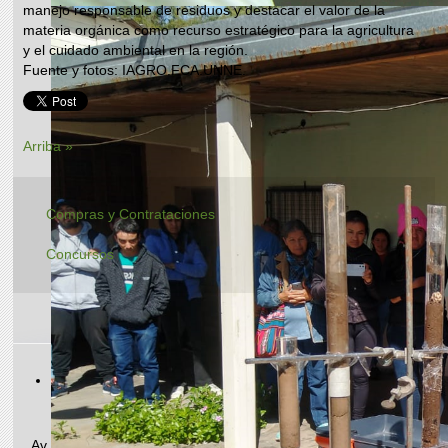
manejo responsable de residuos y destacar el valor de la
materia orgánica como recurso estratégico para la agricultura
y el cuidado ambiental en la región.
Fuente y fotos: IAGRO.FCA.UNNE.
Arriba »
Compras y Contrataciones
Concursos
Teléfono/Fax: +54 (0362) 448-8590
E-mail administrativo: agrotecnico25@hotmail.com
Av. Las Heras 727 | CP 3500 | Resistencia, Chaco, Argentina