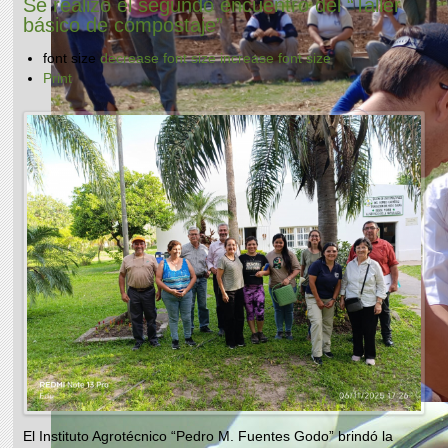
Se realizó el segundo encuentro del “Taller
básico de compostaje”
font size
decrease font size
increase font size
Print
El Instituto Agrotécnico “Pedro M. Fuentes Godo” brindó la