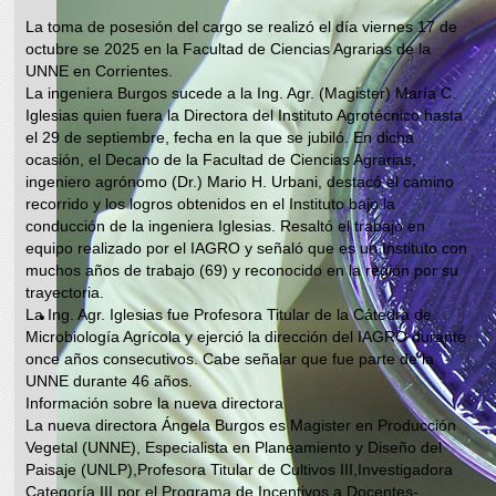
La toma de posesión del cargo se realizó el día viernes 17 de
octubre se 2025 en la Facultad de Ciencias Agrarias de la
UNNE en Corrientes.
La ingeniera Burgos sucede a la Ing. Agr. (Magister) María C.
Iglesias quien fuera la Directora del Instituto Agrotécnico hasta
el 29 de septiembre, fecha en la que se jubiló. En dicha
ocasión, el Decano de la Facultad de Ciencias Agrarias,
ingeniero agrónomo (Dr.) Mario H. Urbani, destacó el camino
recorrido y los logros obtenidos en el Instituto bajo la
conducción de la ingeniera Iglesias. Resaltó el trabajo en
equipo realizado por el IAGRO y señaló que es un Instituto con
muchos años de trabajo (69) y reconocido en la región por su
trayectoria.
La Ing. Agr. Iglesias fue Profesora Titular de la Cátedra de
Microbiología Agrícola y ejerció la dirección del IAGRO durante
once años consecutivos. Cabe señalar que fue parte de la
UNNE durante 46 años.
Información sobre la nueva directora
La nueva directora Ángela Burgos es Magister en Producción
Vegetal (UNNE), Especialista en Planeamiento y Diseño del
Paisaje (UNLP),Profesora Titular de Cultivos III,Investigadora
Categoría III por el Programa de Incentivos a Docentes-