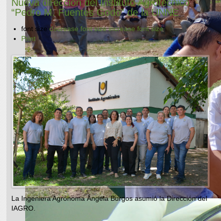
Nueva dirección del Instituto Agrotécnico
“Pedro M. Fuentes Godo” de la UNNE
font size
decrease font size
increase font size
Print
La Ingeniera Agrónoma Ángela Burgos asumió la Dirección del
IAGRO.