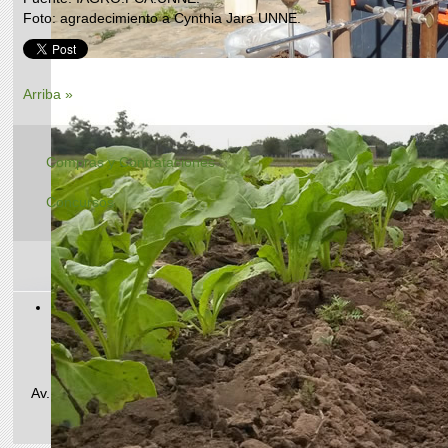
Foto: agradecimiento a Cynthia Jara UNNE.
Arriba »
Compras y Contrataciones
Concursos
Teléfono/Fax: +54 (0362) 448-8590
E-mail administrativo: agrotecnico25@hotmail.com
Av. Las Heras 727 | CP 3500 | Resistencia, Chaco, Argentina