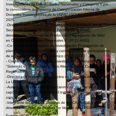
Investigadores de Universidades Nacionales y Categoría II por
la convocatoria del Sistema de Categorización Interna de
Docentes Investigadores de la UNNE” (SCI-DI UNNE) del año
2025.
-Directora del Proyecto de Investigación incentivado por la
Secretaría General de Ciencia Técnica de la UNNE,
denominado “Sistemas de Producción y Agregación de Valor
en Cultivos Industriales Regionales II” (PI 22 A005)
-Co-directora del Proyecto de Investigación Propagación de
plantas de sanidad controlada y conservación de germoplasma
de especies de interés agronómico (PI 23 A004).
- Coordinadora del Grupo de Investigación (Emergente)
“Sistemas de Producción y Usos Alternativos de Cultivos
Regionales”.
-Directora de numerosos proyectos de Extensión del Programa
La Universidad en el Medio.
-Autora de más de 45 trabajos científicos, de más de 4
capítulos de libros y más de 100 trabajos presentados en
congresos.
-Integrante del Consejo Directivo de la FCA - UNNE y es
directora del Dpto. de Producción Vegetal de la FCA – UNNE.
Fuente: IAGRO.FCA.UNNE.