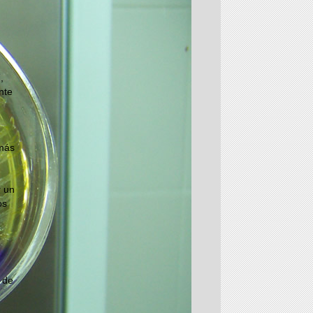
,
nte
emás
r un
os
 de