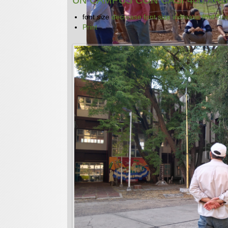
UN CAMPUS CON CASI 400 ÁR
font size
decrease font size
increase font siz
Print