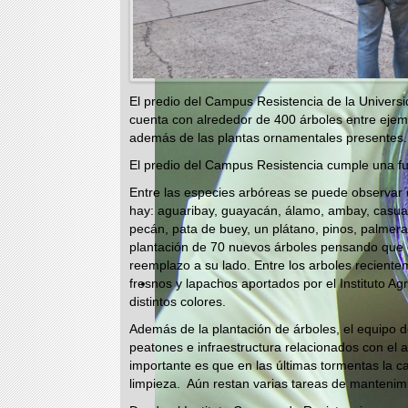
El predio del Campus Resistencia de la Univers
cuenta con alrededor de 400 árboles entre eje
además de las plantas ornamentales presentes.
El predio del Campus Resistencia cumple una fu
Entre las especies arbóreas se puede observar 
hay: aguaribay, guayacán, álamo, ambay, casuarin
pecán, pata de buey, un plátano, pinos, palmera
plantación de 70 nuevos árboles pensando que en 
reemplazo a su lado. Entre los arboles reciente
fresnos y lapachos aportados por el Instituto A
distintos colores.
Además de la plantación de árboles, el equipo 
peatones e infraestructura relacionados con el 
importante es que en las últimas tormentas la 
limpieza. Aún restan varias tareas de manteni