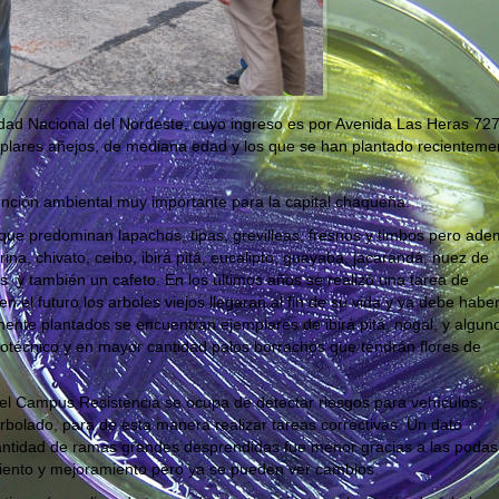
idad Nacional del Nordeste, cuyo ingreso es por Avenida Las Heras 727
mplares añejos, de mediana edad y los que se han plantado recienteme
nción ambiental muy importante para la capital chaqueña.
que predominan lapachos, tipas, grevilleas, fresnos y timbos pero ad
a, chivato, ceibo, ibirá pitá, eucalipto, guayaba, jacarandá, nuez de
s y también un cafeto. En los últimos años se realizó una tarea de
el futuro los arboles viejos llegaran al fin de su vida y ya debe habe
mente plantados se encuentran ejemplares de ibirá pitá, nogal, y algun
grotécnico y en mayor cantidad palos borrachos que tendrán flores de
del Campus Resistencia se ocupa de detectar riesgos para vehículos,
arbolado, para de esta manera realizar tareas correctivas. Un dato
cantidad de ramas grandes desprendidas fue menor gracias a las podas
miento y mejoramiento pero ya se pueden ver cambios.