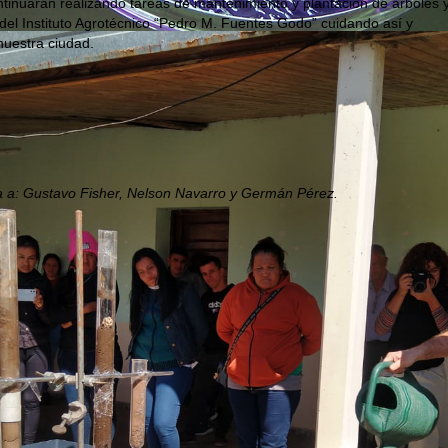
ntinuarán realizando tareas de mantenimiento y plantación de árboles 
l Instituto Agrotécnico “Pedro M. Fuentes Godo” cuidando así y
uestra ciudad.
a a: Gustavo Fisher, Nelson Navarro y Germán Pérez.
Teléfono/Fax: +54 (0362) 448-8590
E-mail administrativo: agrotecnico25@hotmail.com
Av. Las Heras 727 | CP 3500 | Resistencia, Chaco, Argentina