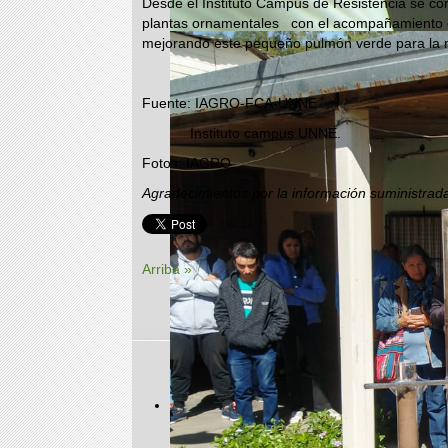
Desde el Instituto Campus de Resistencia se co
plantas ornamentales con el acompañamiento de
mejorando este pequeño pulmón verde para la n
Fuente: IAGRO-FCA-UNNE
Instituto campus UNNE.
Fotos: IAGRO.
Agradecimientos por la información suministrad
Arriba »